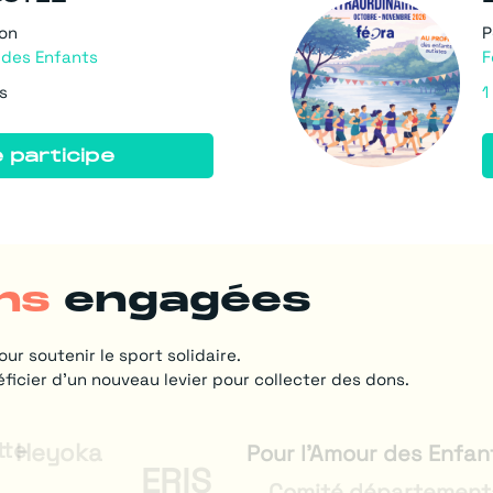
ion
P
 des Enfants
F
s
1
 participe
ns
engagées
ur soutenir le sport solidaire.
ficier d’un nouveau levier pour collecter des dons.
tte
Heyoka
Pour l'Amour des Enfan
ERIS
Comité départementa