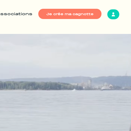
associations
Je crée ma cagnotte