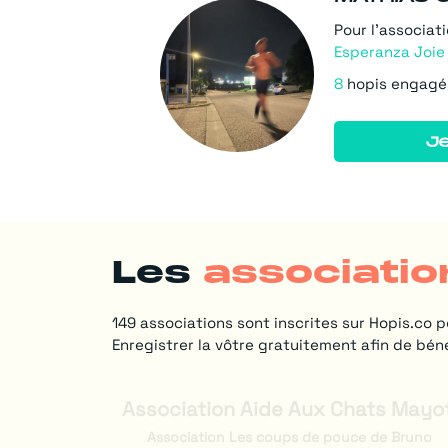
Pour l'associat
Esperanza Joie
8
hopis engagé
Je
Les
associatio
149 associations sont inscrites sur Hopis.co po
Enregistrer la vôtre gratuitement afin de béné
Association Aide Aux Chats Mayo
Association Les coups de pouce de Bruno