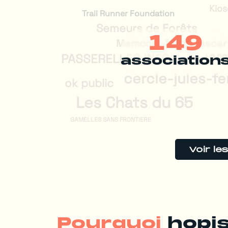
Kio
Semeurs de Forêts
149
Mamonjy-Madagascar
PASSERELLES.INFO
LO CO
association
cercle-jules-fe
ok public
Les Chats du 65
GAMELLES SANS FRONTIERE
Voir le
Pourquoi
hopis