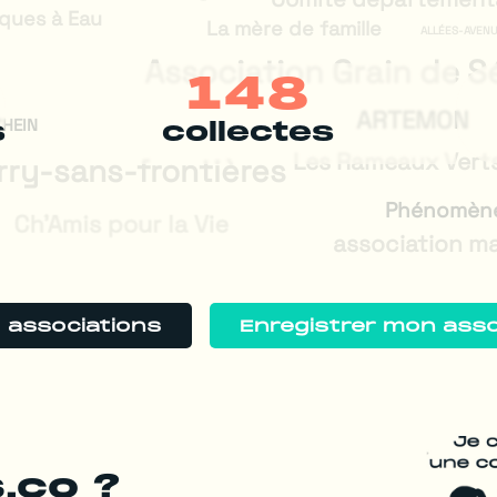
sques à Eau
La mère de famille
ALLÉES-AVENUE
Association Grain de 
148
Blutopia
ARTEMON
'HEIN
s
collectes
Les Rameaux Vert
rry-sans-frontières
Phénomèn
Ch'Amis pour la Vie
association m
s associations
Enregistrer mon asso
.co ?