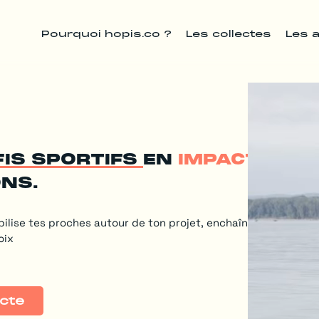
Pourquoi hopis.co ?
Les collectes
Les 
fis sportifs
en
impact réel
ons.
bilise tes proches autour de ton projet, enchaîne les kms et
oix
ecte