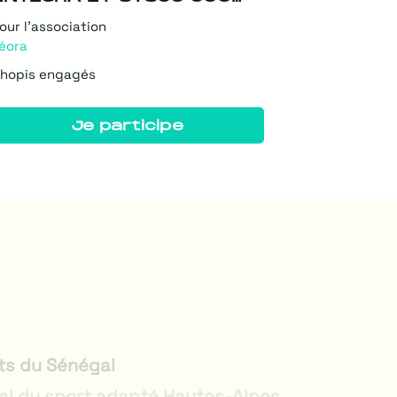
our l'association
éora
hopis engagés
Je participe
ts du Sénégal
l du sport adapté Hautes-Alpes